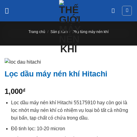
Chuyển
đến
nội
dung
Trang chủ
/
Sản phẩm
/
Phụ tùng máy nén khí
Lọc dầu máy nén khí Hitachi
1,000
₫
Lọc dầu máy nén khí Hitachi 55175910 hay còn gọi là
lọc nhớt máy nén khí có nhiệm vụ loại bỏ tất cả những
bụi bẩn, tạp chất có chứa trong dầu.
Độ tinh lọc: 10-20 micron