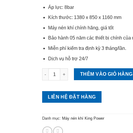
Áp lực: 8bar
Kích thước: 1380 x 850 x 1160 mm
Máy nén khí chính hãng, giá tốt
Bảo hành 05 năm các thiết bị chính của
Miễn phí kiểm tra định kỳ 3 tháng/lần.
Dịch vụ hỗ trợ 24/7
MÁY NÉN KHÍ TRỤC VÍT 40HP 30KW – KING 
THÊM VÀO GIỎ HÀNG
LIÊN HỆ ĐẶT HÀNG
Danh mục:
Máy nén khí King Power