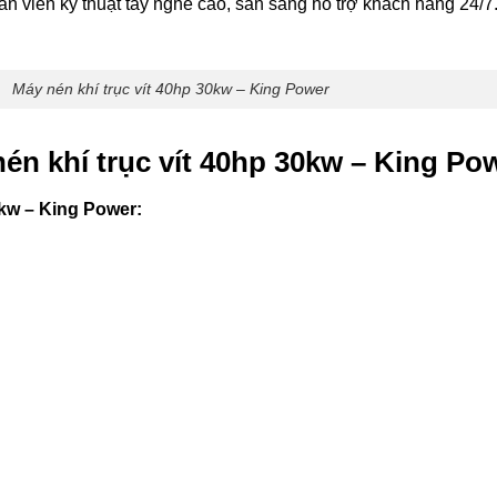
ân viên kỹ thuật tay nghề cao, sẵn sàng hỗ trợ khách hàng 24/7
Máy nén khí trục vít 40hp 30kw – King Power
én khí trục vít 40hp 30kw – King Po
0kw – King Power: