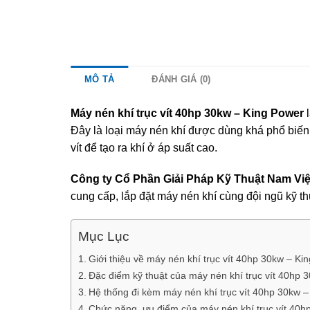
MÔ TẢ
ĐÁNH GIÁ (0)
Máy nén khí trục vít 40hp 30kw – King Powe
r
Đây là loại máy nén khí được dùng khá phổ biến 
vít để tạo ra khí ở áp suất cao.
Công ty Cổ Phần Giải Pháp Kỹ Thuật Nam Việ
cung cấp, lắp đặt máy nén khí cùng đội ngũ kỹ 
Mục Lục
Giới thiệu về máy nén khí trục vít 40hp 30kw – Ki
Đặc điểm kỹ thuật của máy nén khí trục vít 40hp 
Hệ thống đi kèm máy nén khí trục vít 40hp 30kw 
Chức năng, ưu điểm của máy nén khí trục vít 40h