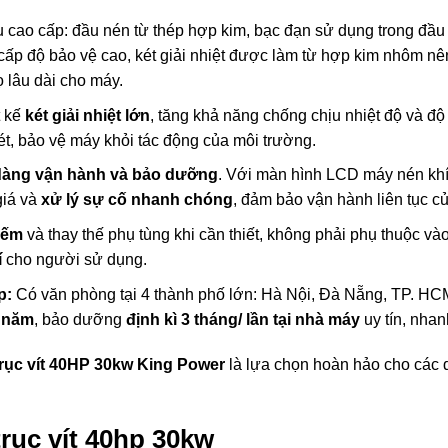
iệu cao cấp: đầu nén từ thép hợp kim, bạc đạn sử dụng trong đ
 cấp độ bảo vệ cao, két giải nhiệt được làm từ hợp kim nhôm n
ọ lâu dài cho máy.
t kế
két giải nhiệt lớn
, tăng khả năng chống chịu nhiệt độ và độ
ét, bảo vệ máy khỏi tác động của môi trường.
dàng vận hành và bảo dưỡng
. Với màn hình LCD máy nén kh
 giá và
xử lý sự cố nhanh chóng
, đảm bảo vận hành liên tục c
iếm
và thay thế phụ tùng khi cần thiết, không phải phụ thuộc và
í
cho người sử dụng.
p:
Có văn phòng tại 4 thành phố lớn: Hà Nội, Đà Nẵng, TP. H
 năm
, bảo dưỡng
định kì 3 tháng/ lần tại nhà máy
uy tín, nhan
trục vít 40HP 30kw King Power
là lựa chọn hoàn hảo cho các
rục vít 40hp 30kw