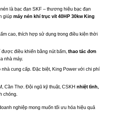
ầu nén là bạc đạn SKF – thương hiệu bạc đạn
ên giúp
m
áy nén khí trục vít 40HP 30kw King
 ẩm cao, thích hợp sử dụng trong điều kiện thời
í được điều khiển bằng nút bấm,
thao tác đơn
ủa nhà máy.
o nhà cung cấp. Đặc biệt, King Power với chi phí
CM, Cần Thơ. Đội ngũ kỹ thuật, CSKH
nhiệt tình,
h chóng.
 doanh nghiệp mong muốn tối ưu hóa hiệu quả