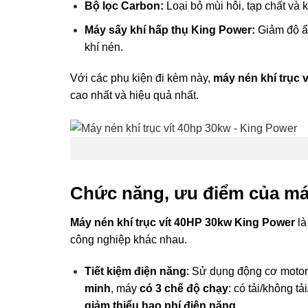
Bộ lọc Carbon:
Loại bỏ mùi hôi, tạp chất và k
Máy sấy khí hấp thụ King Power:
Giảm độ ẩm
khí nén.
Với các phụ kiện đi kèm này,
máy nén khí trục 
cao nhất và hiệu quả nhất.
Chức năng, ưu điểm của máy
Máy nén khí trục vít 40HP 30kw King Power
là
công nghiệp khác nhau.
Tiết kiệm điện năng
: Sử dụng động cơ moto
minh
, máy
có 3 chế độ chạy
: có tải/không t
giảm thiểu hao phí điện năng
.