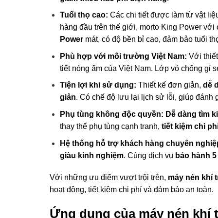
Tuổi thọ cao:
Các chi tiết được làm từ vật l
hàng đầu trên thế giới, morto King Power với
Power
mát, có độ bền bỉ cao, đảm bảo tuổi th
Phù hợp với môi trường Việt Nam:
Với thiế
tiết nóng ẩm của Việt Nam. Lớp vỏ chống gỉ s
Tiện lợi khi sử dụng:
Thiết kế đơn giản,
dễ 
giản
. Có chế độ lưu lại lịch sử lỗi, giúp đánh
Phụ tùng không độc quyền: Dễ dàng tìm k
thay thế phụ tùng cạnh tranh,
tiết kiệm chi ph
Hệ thống hỗ trợ khách hàng chuyên nghiệ
giàu kinh nghiệm
. Cùng dịch vụ
bảo hành 5
Với những ưu điểm vượt trội trên,
máy nén khí 
hoạt động, tiết kiệm chi phí và đảm bảo an toàn.
Ứng dụng của máy nén khí t