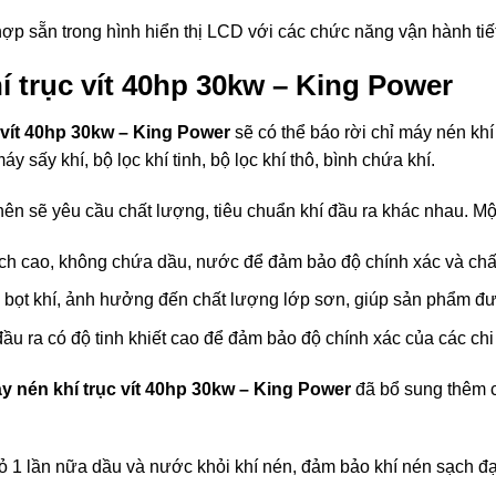
hợp sẵn trong hình hiển thị LCD với các chức năng vận hành tiế
 trục vít 40hp 30kw – King Power
 vít 40hp 30kw – King Power
sẽ có thể báo rời chỉ máy nén kh
sấy khí, bộ lọc khí tinh, bộ lọc khí thô, bình chứa khí.
nên sẽ yêu cầu chất lượng, tiêu chuẩn khí đầu ra khác nhau. M
ạch cao, không chứa dầu, nước để đảm bảo độ chính xác và chất
o bọt khí, ảnh hưởng đến chất lượng lớp sơn, giúp sản phẩm đ
u ra có độ tinh khiết cao để đảm bảo độ chính xác của các chi t
y nén khí trục vít 40hp 30kw – King Power
đã bổ sung thêm c
ỏ 1 lần nữa dầu và nước khỏi khí nén, đảm bảo khí nén sạch đạt