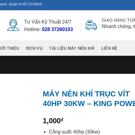
hạnh, Quận 9 Hồ Chí Minh
GIAO HÀNG TO
Tư Vấn Kỹ Thuật 24/7
Nhanh chóng, t
Hotline:
028 37260103
IỚI THIỆU
DỊCH VỤ
TÀI LIỆU MÁY NÉN KHÍ
LIÊN HỆ
MÁY NÉN KHÍ TRỤC VÍT
40HP 30KW – KING POW
1,000
₫
Công suất: 40hp (30kw)