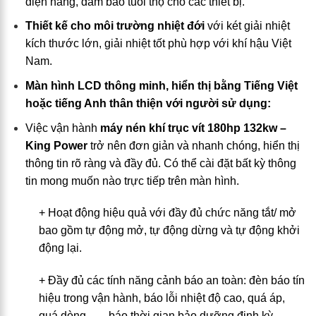
điện năng, đảm bảo tuổi thọ cho các thiết bị.
Thiết kế cho môi trường nhiệt đới
với két giải nhiệt
kích thước lớn, giải nhiệt tốt phù hợp với khí hậu Việt
Nam.
Màn hình LCD thông minh, hiển thị bằng Tiếng Việt
hoặc tiếng Anh thân thiện với người sử dụng:
Việc vận hành
máy nén khí trục vít 180hp 132kw –
King Power
trở nên đơn giản và nhanh chóng, hiển thị
thông tin rõ ràng và đầy đủ. Có thể cài đặt bất kỳ thông
tin mong muốn nào trực tiếp trên màn hình.
+ Hoạt động hiệu quả với đầy đủ chức năng tắt/ mở
bao gồm tự động mở, tự động dừng và tự động khởi
động lại.
+ Đầy đủ các tính năng cảnh báo an toàn: đèn báo tín
hiệu trong vận hành, báo lỗi nhiệt độ cao, quá áp,
quá dòng,…., báo thời gian bảo dưỡng định kỳ,…