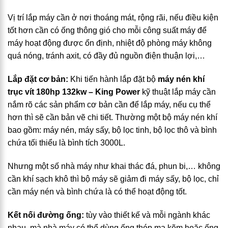
Vị trí lắp máy cần ở nơi thoáng mát, rộng rãi, nếu điều kiện
tốt hơn cần có ống thông gió cho mỗi công suất máy để
máy hoạt động được ổn định, nhiệt độ phòng máy không
quá nóng, tránh axit, có đầy đủ nguồn điện thuận lợi,…
Lắp đặt cơ bản:
Khi tiến hành lắp đặt bộ
máy nén khí
trục vít 180hp 132kw – King Power
kỹ thuật lắp máy cần
nắm rõ các sản phẩm cơ bản cần để lắp máy, nếu cụ thể
hơn thì sẽ cần bản vẽ chi tiết. Thường một bộ máy nén khí
bao gồm: máy nén, máy sấy, bộ lọc tinh, bộ lọc thô và bình
chứa tối thiểu là bình tích 3000L.
Nhưng một số nhà máy như khai thác đá, phun bi,… không
cần khí sạch khô thì bộ máy sẽ giảm đi máy sấy, bộ lọc, chỉ
cần máy nén và bình chứa là có thể hoạt động tốt.
Kết nối đường ống:
tùy vào thiết kế và mỗi ngành khác
nhau, mà nhà máy có thể dùng ống thép mạ kẽm hoặc ống