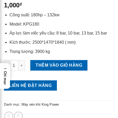
1,000
₫
Công suất: 180hp – 132kw
Model: KPG180
Áp lực làm việc yêu cầu: 8 bar, 10 bar, 13 bar, 15 bar
Kích thước: 2500*1470*1840 ( mm)
Trọng lượng: 3900 kg
MÁY NÉN KHÍ TRỤC VÍT 180HP 132KW – KING POWER số lượng
THÊM VÀO GIỎ HÀNG
→
Chỉ mục
LIÊN HỆ ĐẶT HÀNG
Danh mục:
Máy nén khí King Power