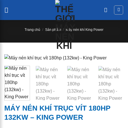
Chuyển
đến
nội
dung
Trang chủ
/
Sản phẩm
/
Máy nén khí King Power
MÁY NÉN KHÍ TRỤC VÍT 180HP
132KW – KING POWER